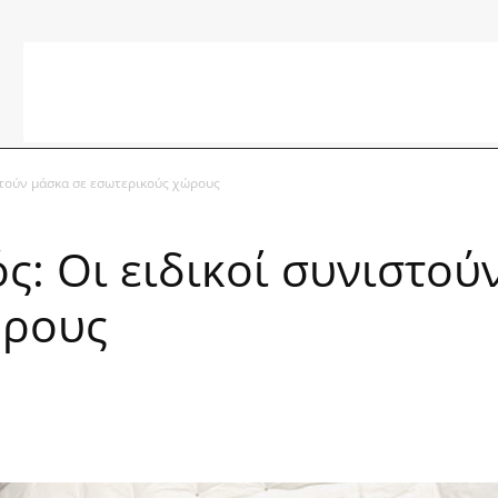
στούν μάσκα σε εσωτερικούς χώρους
ς: Οι ειδικοί συνιστού
ώρους