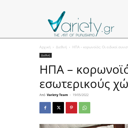
Αρχική
Διεθνή
ΗΠΑ – κορωνοϊός: Οι ειδικοί συνι
Διεθνή
ΗΠΑ – κορωνοϊό
εσωτερικούς χ
Από
Variety Team
-
19/05/2022