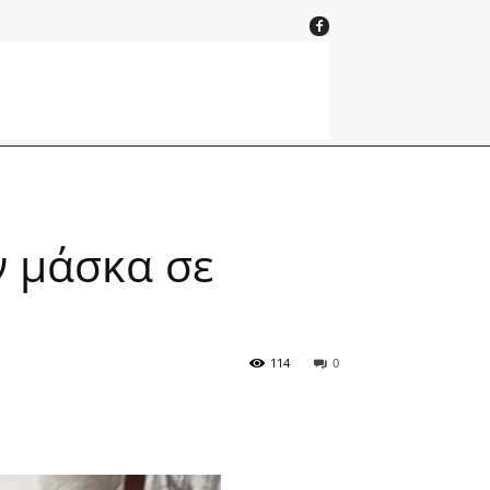
ν μάσκα σε
114
0