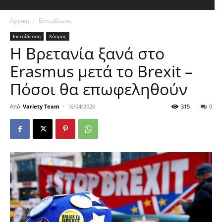
Αρχική
Εκπαίδευση
Εκπαίδευση
Κόσμος
Η Βρετανία ξανά στο
Erasmus μετά το Brexit –
Πόσοι θα επωφεληθούν
Από
Variety Team
-
16/04/2026
315
0