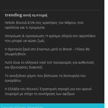
trending αυτή τη στιγμή
Airbnb: Βουτιά 8,5% στις κρατήσεις τον Μάρτιο, πού
οφείλεται και τι προμηνύει
Απογείωση & προσγείωση: Η κρίσιμη οδηγία στο αεροπλάνο
που μπορεί να σώσει ζωές
Η Βρετανία ξανά στο Erasmus μετά το Brexit – Πόσοι θα
επωφεληθούν
Αυτό είναι το ελληνικό νησί τοπ προορισμός για αυθεντικές
και ξέγνοιαστες διακοπές
Το ανοιξιάτικο χόμπι που βελτιώνει τη λειτουργία του
εγκεφάλου
Η Ελλάδα του Βουνού: Στρατηγική στροφή για τον ορεινό
τουρισμό με στόχο τη συντήρηση των αφίξεων
Copyright ©Variety, Powered by