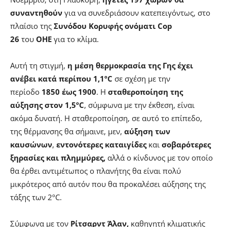
συναντηθούν
για να συνεδριάσουν κατεπειγόντως, στο
πλαίσιο της
Συνόδου Κορυφής ονόματι Cop
26
του
ΟΗΕ
για το κλίμα.
Αυτή τη στιγμή,
η μέση θερμοκρασία της Γης έχει
ανέβει κατά περίπου 1,1ºC
σε σχέση με την
περίοδο
1850 έως 1900
. Η
σταθεροποίηση της
αύξησης στον 1,5ºC
, σύμφωνα με την έκθεση, είναι
ακόμα δυνατή. H σταθεροποίηση, σε αυτό το επίπεδο,
της θέρμανσης θα σήμαινε, μεν,
αύξηση των
καυσώνων
,
εντονότερες καταιγίδες
και
σοβαρότερες
ξηρασίες και πλημμύρες,
αλλά ο κίνδυνος με τον οποίο
θα έρθει αντιμέτωπος ο πλανήτης θα είναι πολύ
μικρότερος από αυτόν που θα προκαλέσει αύξησης της
τάξης των 2ºC.
Σύμφωνα με τον
Ρίτσαρντ Άλαν,
καθηγητή κλιματικής