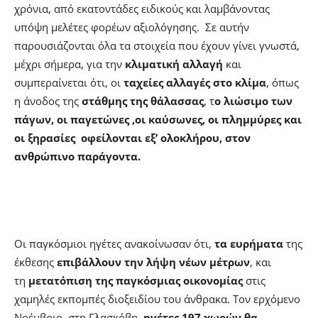
χρόνια, από εκατοντάδες ειδικούς και λαμβάνοντας
υπόψη μελέτες φορέων αξιολόγησης. Σε αυτήν
παρουσιάζονται όλα τα στοιχεία που έχουν γίνει γνωστά,
μέχρι σήμερα, για την
κλιματική αλλαγή
και
συμπεραίνεται ότι, οι
ταχείες αλλαγές στο κλίμα
, όπως
η άνοδος της
στάθμης της θάλασσας
, τ
ο λιώσιμο των
πάγων, οι παγετώνες ,οι καύσωνες, οι πλημμύρες και
οι ξηρασίες οφείλονται εξ’ ολοκλήρου, στον
ανθρώπινο παράγοντα.
Οι παγκόσμιοι ηγέτες ανακοίνωσαν ότι,
τα ευρήματα
της
έκθεσης
επιβάλλουν την λήψη νέων μέτρων
, και
τη
μετατόπιση της παγκόσμιας οικονομίας
στις
χαμηλές εκπομπές διοξειδίου του άνθρακα. Τον ερχόμενο
Νοέμβριο, στη Γλασκόβη,
ηγέτες 197 χωρών θα