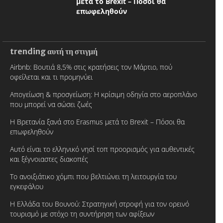
μετά το Brexit – Πόσοι θα
επωφεληθούν
trending αυτή τη στιγμή
Airbnb: Βουτιά 8,5% στις κρατήσεις τον Μάρτιο, πού
οφείλεται και τι προμηνύει
Απογείωση & προσγείωση: Η κρίσιμη οδηγία στο αεροπλάνο
που μπορεί να σώσει ζωές
Η Βρετανία ξανά στο Erasmus μετά το Brexit – Πόσοι θα
επωφεληθούν
Αυτό είναι το ελληνικό νησί τοπ προορισμός για αυθεντικές
και ξέγνοιαστες διακοπές
Το ανοιξιάτικο χόμπι που βελτιώνει τη λειτουργία του
εγκεφάλου
Η Ελλάδα του Βουνού: Στρατηγική στροφή για τον ορεινό
τουρισμό με στόχο τη συντήρηση των αφίξεων