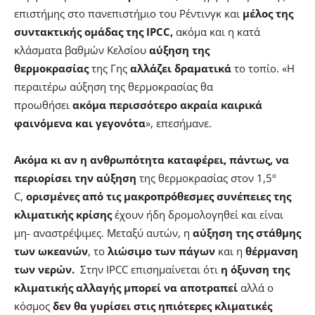
επιστήμης στο πανεπιστήμιο του Ρέντινγκ και
μέλος της
συντακτικής ομάδας της IPCC,
ακόμα και η κατά
κλάσματα βαθμών Κελσίου
αύξηση της
θερμοκρασίας
της Γης
αλλάζει δραματικά
το τοπίο. «Η
περαιτέρω αύξηση της θερμοκρασίας θα
προωθήσει
ακόμα περισσότερο ακραία καιρικά
φαινόμενα και γεγονότα
», επεσήμανε.
Ακόμα κι αν η ανθρωπότητα καταφέρει, πάντως, να
περιορίσει την αύξηση
της θερμοκρασίας στον 1,5º
C,
ορισμένες από τις μακροπρόθεσμες συνέπειες της
κλιματικής κρίσης
έχουν ήδη δρομολογηθεί και είναι
μη- αναστρέψιμες. Μεταξύ αυτών, η
αύξηση της στάθμης
των ωκεανών
, το
λιώσιμο των πάγων
και η
θέρμανση
των νερών.
Στην IPCC επισημαίνεται ότι
η όξυνση της
κλιματικής αλλαγής μπορεί να αποτραπεί
αλλά ο
κόσμος
δεν θα γυρίσει στις ηπιότερες κλιματικές