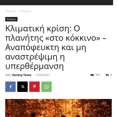
Αρχική
Κόσμος
Κόσμος
Κλιματική κρίση: Ο
πλανήτης «στο κόκκινο» –
Αναπόφευκτη και μη
αναστρέψιμη η
υπερθέρμανση
Από
Variety Team
-
10/08/2021
111
0