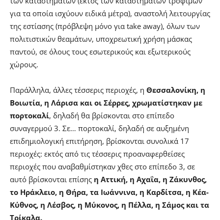
των καταστημάτων (εκτός των καταστημάτων τροφίμων
για τα οποία ισχύουν ειδικά μέτρα), αναστολή λειτουργίας
της εστίασης (πρόβλεψη μόνο για take away), όλων των
πολιτιστικών θεαμάτων, υποχρεωτική χρήση μάσκας
παντού, σε όλους τους εσωτερικούς και εξωτερικούς
χώρους.
Παράλληλα, άλλες τέσσερις περιοχές, η
Θεσσαλονίκη, η
Βοιωτία, η Λάρισα και οι Σέρρες, χρωματίστηκαν με
πορτοκαλί
, δηλαδή θα βρίσκονται στο επίπεδο
συναγερμού 3. Σε… πορτοκαλί, δηλαδή σε αυξημένη
επιδημιολογική επιτήρηση, βρίσκονται συνολικά 17
περιοχές: εκτός από τις τέσσερις προαναφερθείσες
περιοχές που αναβαθμίστηκαν χθες στο επίπεδο 3, σε
αυτό βρίσκονται επίσης
η Αττική, η Αχαΐα, η Ζάκυνθος,
το Ηράκλειο, η Θήρα, τα Ιωάννινα, η Καρδίτσα, η Κέα-
Κύθνος, η Λέσβος, η Μύκονος, η Πέλλα, η Σάμος και τα
Τρίκαλα.