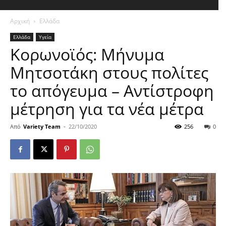
Αρχική
Ελλάδα
Ελλάδα
Υγεία
Κορωνοϊός: Μήνυμα
Μητσοτάκη στους πολίτες
το απόγευμα – Αντίστροφη
μέτρηση για τα νέα μέτρα
Από
Variety Team
-
22/10/2020
256
0