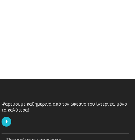
Ψαρεύουμε καθημερινά από τον ωκεανό του ίντερνετ, μόνο
τα καλύτερα!
Περισσότερες εμφανίσεις