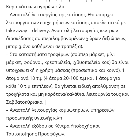
Κυριακάτικων αγορών κ.λπ.
– Αναστολή λειτουργίας της εστίασης. Θα υπάρχει
λειτουργία των επιχειρήσεων εστίασης αποκλειστικά με
take away – delivery. Αναστολή λειτουργίας κέντρων
διασκέδασης συμπεριλαμβανομένων χώρων δεξιώσεων,
μπαρ (μόνο καθήμενοι σε τραπέζια).
– Στα καταστήματα τροφίμων (σούπερ μάρκετ, μίνι
μάρκετ, φούρνοι, κρεοπωλεία, ιχθυοπωλεία κοκ) θα είναι
υποχρεωτική η χρήση μάσκας (προσωπικό και κοινό), 1
άτομο ανά 10 τ.μ (4 άτομα 20-100 τ.μ και 1 άτομο για
κάθε 10 τ.μ επιπλέον), θα γίνεται ειδική απολύμανση σε
τροχήλατα και μη καρότσια/καλάθια, λειτουργία τους και
Σαββατοκύριακο. |
– Aναστολή λειτουργίας κομμωτηρίων, υπηρεσιών
προσωπικής υγιεινής κ.λπ.
– Αναστολή εξόδου σε Κέντρα Υποδοχής και
Ταυτοποίησης Προσφύγων.