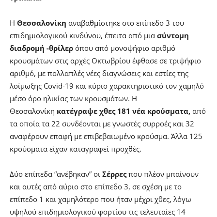
Η
Θεσσαλονίκη
αναβαθμίστηκε στο επίπεδο 3 του
επιδημιολογικού κινδύνου, έπειτα από μια
σύντομη
διαδρομή -θρίλερ
όπου από μονοψήφιο αριθμό
κρουσμάτων στις αρχές Οκτωβρίου έφθασε σε τριψήφιο
αριθμό, με πολλαπλές νέες διαγνώσεις και εστίες της
λοίμωξης Covid-19 και κύριο χαρακτηριστικό τον χαμηλό
μέσο όρο ηλικίας των κρουσμάτων. Η
Θεσσαλονίκη
κατέγραψε χθες 181 νέα κρούσματα,
από
τα οποία τα 22 συνδέονται με γνωστές συρροές και 32
αναφέρουν επαφή με επιβεβαιωμένο κρούσμα. Άλλα 125
κρούσματα είχαν καταγραφεί προχθές.
Δύο επίπεδα “ανέβηκαν” οι
Σέρρες
που πλέον μπαίνουν
και αυτές από αύριο στο επίπεδο 3, σε σχέση με το
επίπεδο 1 και χαμηλότερο που ήταν μέχρι χθες, λόγω
υψηλού επιδημιολογικού φορτίου τις τελευταίες 14