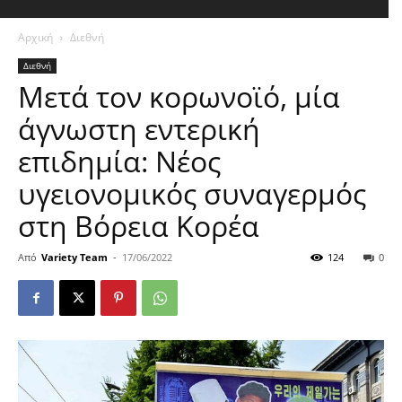
Αρχική
Διεθνή
Διεθνή
Μετά τον κορωνοϊό, μία
άγνωστη εντερική
επιδημία: Νέος
υγειονομικός συναγερμός
στη Βόρεια Κορέα
Από
Variety Team
-
17/06/2022
124
0