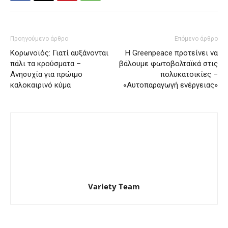
Προηγούμενο άρθρο
Επόμενο άρθρο
Κορωνοϊός: Γιατί αυξάνονται
H Greenpeace προτείνει να
πάλι τα κρούσματα –
βάλουμε φωτοβολταϊκά στις
Ανησυχία για πρώιμο
πολυκατοικίες –
καλοκαιρινό κύμα
«Αυτοπαραγωγή ενέργειας»
Variety Team