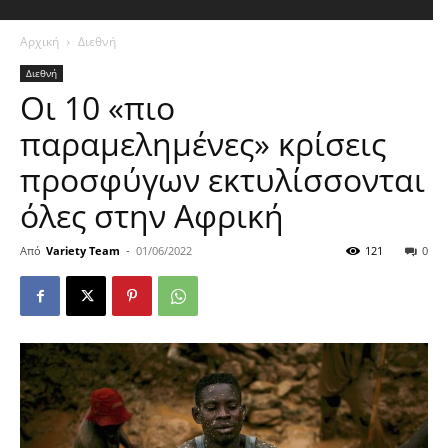
Αρχική
Διεθνή
Διεθνή
Οι 10 «πιο
παραμελημένες» κρίσεις
προσφύγων εκτυλίσσονται
όλες στην Αφρική
Από
Variety Team
-
01/06/2022
121
0