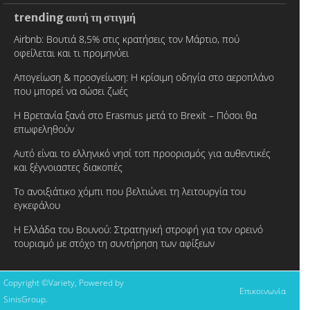
trending αυτή τη στιγμή
Airbnb: Βουτιά 8,5% στις κρατήσεις τον Μάρτιο, πού
οφείλεται και τι προμηνύει
Απογείωση & προσγείωση: Η κρίσιμη οδηγία στο αεροπλάνο
που μπορεί να σώσει ζωές
Η Βρετανία ξανά στο Erasmus μετά το Brexit – Πόσοι θα
επωφεληθούν
Αυτό είναι το ελληνικό νησί τοπ προορισμός για αυθεντικές
και ξέγνοιαστες διακοπές
Το ανοιξιάτικο χόμπι που βελτιώνει τη λειτουργία του
εγκεφάλου
Η Ελλάδα του Βουνού: Στρατηγική στροφή για τον ορεινό
τουρισμό με στόχο τη συντήρηση των αφίξεων
Copyright ©Variety, Powered by
Επικοινωνία
SinisGroup.