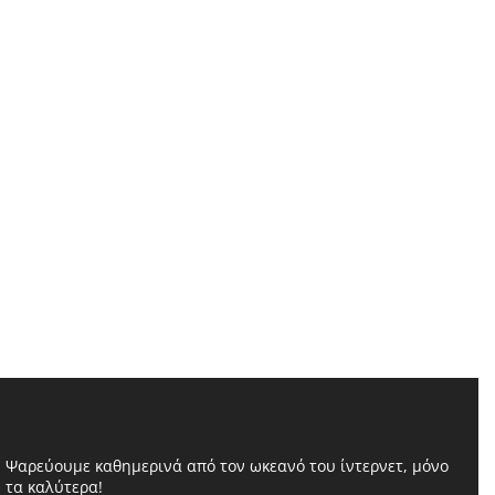
Ψαρεύουμε καθημερινά από τον ωκεανό του ίντερνετ, μόνο
τα καλύτερα!