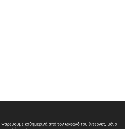
Ψαρεύουμε καθημερινά από τον ωκεανό του ίντερνετ, μόνο