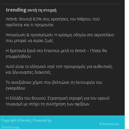
trending αυτή τη στιγμή
Airbnb: Βουτιά 8,5% στις κρατήσεις τον Μάρτιο, πού
οφείλεται και τι προμηνύει
Απογείωση & προσγείωση: Η κρίσιμη οδηγία στο αεροπλάνο
που μπορεί να σώσει ζωές
Η Βρετανία ξανά στο Erasmus μετά το Brexit – Πόσοι θα
επωφεληθούν
Αυτό είναι το ελληνικό νησί τοπ προορισμός για αυθεντικές
και ξέγνοιαστες διακοπές
Το ανοιξιάτικο χόμπι που βελτιώνει τη λειτουργία του
εγκεφάλου
Η Ελλάδα του Βουνού: Στρατηγική στροφή για τον ορεινό
τουρισμό με στόχο τη συντήρηση των αφίξεων
Copyright ©Variety, Powered by
Επικοινωνία
SinisGroup.