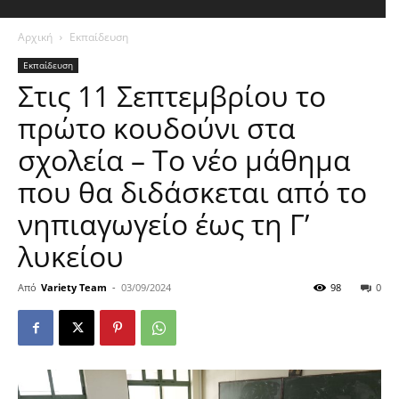
Αρχική
Εκπαίδευση
Εκπαίδευση
Στις 11 Σεπτεμβρίου το
πρώτο κουδούνι στα
σχολεία – Το νέο μάθημα
που θα διδάσκεται από το
νηπιαγωγείο έως τη Γ’
λυκείου
Από
Variety Team
-
03/09/2024
98
0