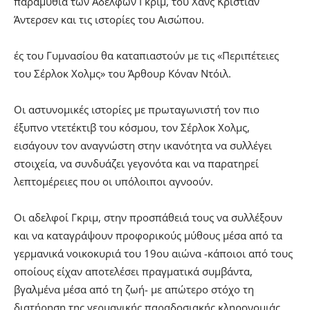
παραμύθια των Αδελφών Γκριμ, του Χάνς Κρίστιαν
Άντερσεν και τις ιστορίες του Αισώπου.
ές του Γυμνασίου θα καταπιαστούν με τις «Περιπέτειες
του Σέρλοκ Χολμς» του Άρθουρ Κόναν Ντόιλ.
Οι αστυνομικές ιστορίες με πρωταγωνιστή τον πιο
έξυπνο ντετέκτιβ του κόσμου, τον Σέρλοκ Χολμς,
εισάγουν τον αναγνώστη στην ικανότητα να συλλέγει
στοιχεία, να συνδυάζει γεγονότα και να παρατηρεί
λεπτομέρειες που οι υπόλοιποι αγνοούν.
Οι αδελφοί Γκριμ, στην προσπάθειά τους να συλλέξουν
και να καταγράψουν προφορικούς μύθους μέσα από τα
γερμανικά νοικοκυριά του 19ου αιώνα -κάποιοι από τους
οποίους είχαν αποτελέσει πραγματικά συμβάντα,
βγαλμένα μέσα από τη ζωή- με απώτερο στόχο τη
διατήρηση της γερμανικής παραδοσιακής κληρονομιάς,