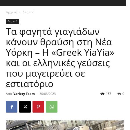
Αρχική
Δες το!
Δες το!
Τα φαγητά γιαγιάδων
κάνουν θραύση στη Νέα
Υόρκη – Η «Greek YiaYia»
και οι ελληνικές γεύσεις
που μαγειρεύει σε
εστιατόριο
Από
Variety Team
-
30/03/2023
157
0