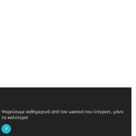
Ψαρεύουμε καθημερινά από τον ωκεανό του ίντερνετ, μόνο
τα καλύτερα!