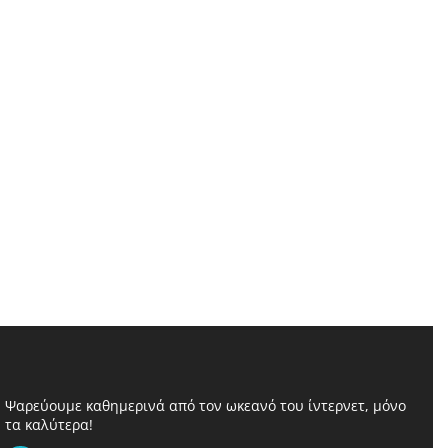
Ψαρεύουμε καθημερινά από τον ωκεανό του ίντερνετ, μόνο
τα καλύτερα!