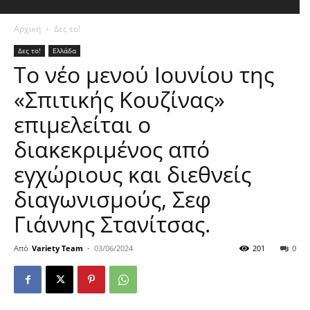
Αρχική
Δες το!
Δες το!
Ελλάδα
Το νέο μενού Ιουνίου της
«Σπιτικής Κουζίνας»
επιμελείται ο
διακεκριμένος από
εγχώριους και διεθνείς
διαγωνισμούς, Σεφ
Γιάννης Στανίτσας.
Από
Variety Team
-
03/06/2024
201
0