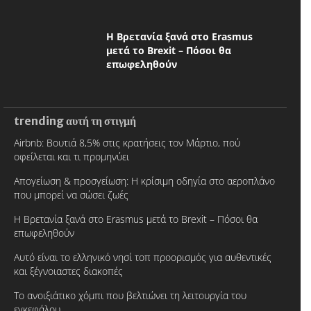
Η Βρετανία ξανά στο Erasmus
μετά το Brexit – Πόσοι θα
επωφεληθούν
trending αυτή τη στιγμή
Airbnb: Βουτιά 8,5% στις κρατήσεις τον Μάρτιο, πού
οφείλεται και τι προμηνύει
Απογείωση & προσγείωση: Η κρίσιμη οδηγία στο αεροπλάνο
που μπορεί να σώσει ζωές
Η Βρετανία ξανά στο Erasmus μετά το Brexit – Πόσοι θα
επωφεληθούν
Αυτό είναι το ελληνικό νησί τοπ προορισμός για αυθεντικές
και ξέγνοιαστες διακοπές
Το ανοιξιάτικο χόμπι που βελτιώνει τη λειτουργία του
εγκεφάλου