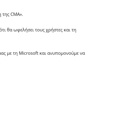
η της CMA».
ότι θα ωφελήσει τους χρήστες και τη
μας με τη Microsoft και ανυπομονούμε να