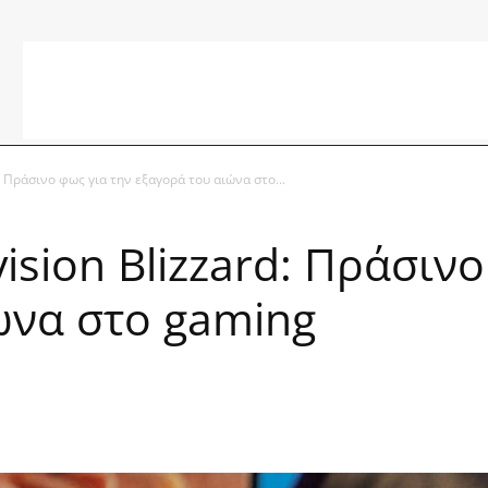
d: Πράσινο φως για την εξαγορά του αιώνα στο...
vision Blizzard: Πράσιν
ώνα στο gaming