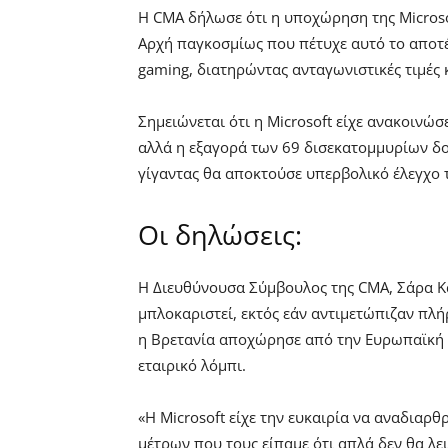
Η CMA δήλωσε ότι η υποχώρηση της Microsof
Αρχή παγκοσμίως που πέτυχε αυτό το αποτέλ
gaming, διατηρώντας ανταγωνιστικές τιμές 
Σημειώνεται ότι η Microsoft είχε ανακοινώσ
αλλά η εξαγορά των 69 δισεκατομμυρίων δο
γίγαντας θα αποκτούσε υπερβολικό έλεγχο 
Οι δηλώσεις:
Η Διευθύνουσα Σύμβουλος της CMA, Σάρα Κα
μπλοκαριστεί, εκτός εάν αντιμετώπιζαν πλήρ
η Βρετανία αποχώρησε από την Ευρωπαϊκή Έ
εταιρικό λόμπι.
«Η Microsoft είχε την ευκαιρία να αναδιαρθ
μέτρων που τους είπαμε ότι απλά δεν θα λε