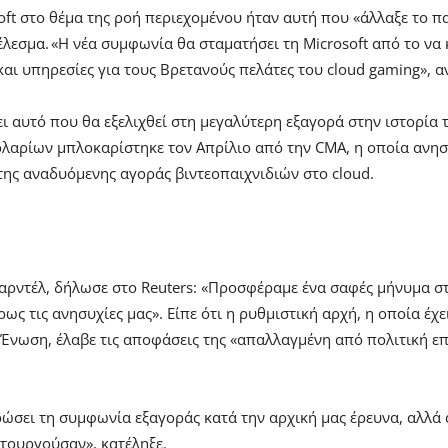
t στο θέμα της ροή περιεχομένου ήταν αυτή που «άλλαξε το πα
εσμα. «Η νέα συμφωνία θα σταματήσει τη Microsoft από το να 
και υπηρεσίες για τους Βρετανούς πελάτες του cloud gaming», 
ει αυτό που θα εξελιχθεί στη μεγαλύτερη εξαγορά στην ιστορία 
λαρίων μπλοκαρίστηκε τον Απρίλιο από την CMA, η οποία ανησυ
της αναδυόμενης αγοράς βιντεοπαιχνιδιών στο cloud.
ρντέλ, δήλωσε στο Reuters: «Προσφέραμε ένα σαφές μήνυμα στ
ως τις ανησυχίες μας». Είπε ότι η ρυθμιστική αρχή, η οποία έχ
νωση, έλαβε τις αποφάσεις της «απαλλαγμένη από πολιτική επι
ρώσει τη συμφωνία εξαγοράς κατά την αρχική μας έρευνα, αλλά α
ιτουργούσαν», κατέληξε.