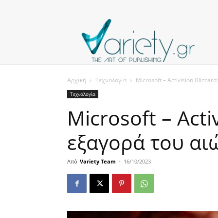
Αρχική
Τεχνολογία
Microsoft – Activision Blizzar
Τεχνολογία
Microsoft – Acti
εξαγορά του αι
Από
Variety Team
-
16/10/2023