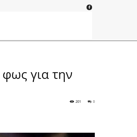
ο φως για την
201
0