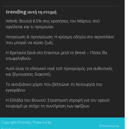
trending αυτή τη στιγμή
Airbnb: Βουτιά 8,5% στις κρατήσεις τον Μάρτιο, πού
οφείλεται και τι προμηνύει
Απογείωση & προσγείωση: Η κρίσιμη οδηγία στο αεροπλάνο
που μπορεί να σώσει ζωές
Η Βρετανία ξανά στο Erasmus μετά το Brexit – Πόσοι θα
επωφεληθούν
Αυτό είναι το ελληνικό νησί τοπ προορισμός για αυθεντικές
και ξέγνοιαστες διακοπές
Το ανοιξιάτικο χόμπι που βελτιώνει τη λειτουργία του
εγκεφάλου
Η Ελλάδα του Βουνού: Στρατηγική στροφή για τον ορεινό
τουρισμό με στόχο τη συντήρηση των αφίξεων
Copyright ©Variety, Powered by
Επικοινωνία