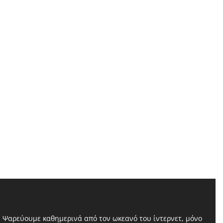
Ψαρεύουμε καθημερινά από τον ωκεανό του ίντερνετ, μόνο