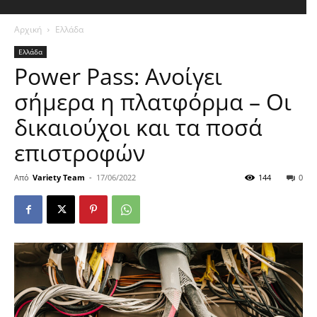
Αρχική
Ελλάδα
Ελλάδα
Power Pass: Ανοίγει
σήμερα η πλατφόρμα – Οι
δικαιούχοι και τα ποσά
επιστροφών
Από
Variety Team
-
17/06/2022
144
0