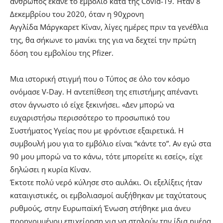
άνθρωπος έκανε το εμβόλιο κατά της Covid-19. Ήταν 8
Δεκεμβρίου του 2020, όταν η 90χρονη
Αγγλίδα Μάργκαρετ Κίναν, λίγες ημέρες πριν τα γενέθλια
της, θα σήκωνε το μανίκι της για να δεχτεί την πρώτη
δόση του εμβολίου της Pfizer.
Μια ιστορική στιγμή που ο Τύπος σε όλο τον κόσμο
ονόμασε
V-Day
. Η αντεπίθεση της επιστήμης απέναντι
στον άγνωστο ιό είχε ξεκινήσει. «Δεν μπορώ να
ευχαριστήσω περισσότερο το προσωπικό του
Συστήματος Υγείας που με φρόντισε εξαιρετικά. Η
συμβουλή μου για το εμβόλιο είναι “
κάντε το
”. Αν εγώ στα
90 μου μπορώ να το κάνω, τότε μπορείτε κι εσείς», είχε
δηλώσει η κυρία Κίναν.
Έκτοτε πολύ νερό κύλησε στο αυλάκι. Οι εξελίξεις ήταν
καταιγιστικές, οι εμβολιασμοί αυξήθηκαν με ταχύτατους
ρυθμούς, στην Ευρωπαϊκή Ένωση στήθηκε μια άνευ
προηγουμένου επιχείρηση για να σταλούν την ίδια ημέρα