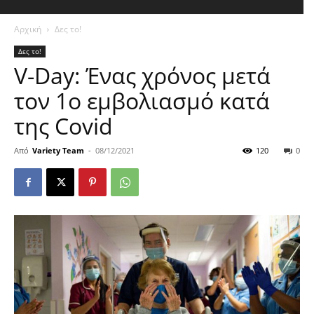
Αρχική
Δες το!
Δες το!
V-Day: Ένας χρόνος μετά
τον 1ο εμβολιασμό κατά
της Covid
Από
Variety Team
-
08/12/2021
120
0