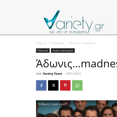
Αρχική
Πολιτική
Άδωνις…madness
Πολιτική
Χωρίς κατηγορία
Άδωνις…madne
Από
Variety Team
-
09/11/2015