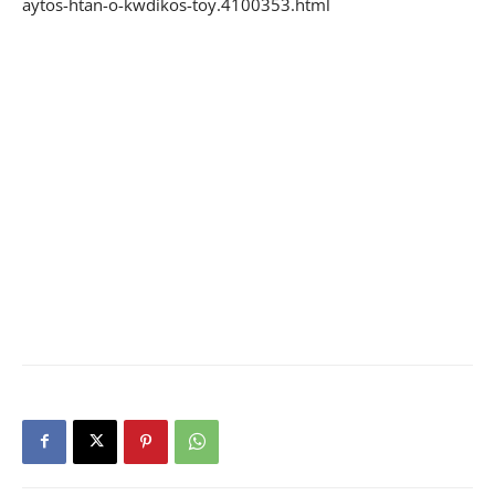
aytos-htan-o-kwdikos-toy.4100353.html