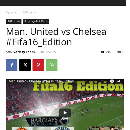
Αρχική
Αθλητικά
Αθλητικά
Στρογγυλοί Θεοί
Man. United vs Chelsea
#Fifa16_Edition
Από
Variety Team
-
28/12/2015
240
0