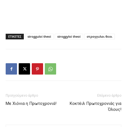
ΕΤΙΚΕΤΕΣ
strogguloi theoi
stroggyloi theoi
στρογγυλοι θεοι
Προηγούμενο άρθρο
Επόμενο άρθρο
Με Χιόνια η Πρωτοχρονιά!
Κοκτέιλ Πρωτοχρονιάς για
Όλους!