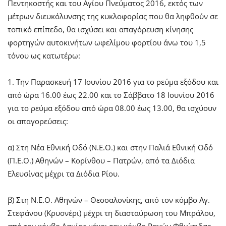
Πεντηκοστής και του Αγίου Πνεύματος 2016, εκτός των
μέτρων διευκόλυνσης της κυκλοφορίας που θα ληφθούν σε
τοπικό επίπεδο, θα ισχύσει και απαγόρευση κίνησης
φορτηγών αυτοκινήτων ωφελίμου φορτίου άνω του 1,5
τόνου ως κατωτέρω:
1. Την Παρασκευή 17 Ιουνίου 2016 για το ρεύμα εξόδου και
από ώρα 16.00 έως 22.00 και το Σάββατο 18 Ιουνίου 2016
για το ρεύμα εξόδου από ώρα 08.00 έως 13.00, θα ισχύουν
οι απαγορεύσεις:
α) Στη Νέα Εθνική Οδό (Ν.Ε.Ο.) και στην Παλιά Εθνική Οδό
(Π.Ε.Ο.) Αθηνών – Κορίνθου – Πατρών, από τα Διόδια
Ελευσίνας μέχρι τα Διόδια Ρίου.
β) Στη Ν.Ε.Ο. Αθηνών – Θεσσαλονίκης, από τον κόμβο Αγ.
Στεφάνου (Κρυονέρι) μέχρι τη διασταύρωση του Μπράλου,