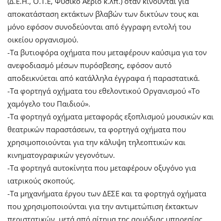
(Δ.Ε.Η., Ο.Τ.Ε, Φυσικό Αέριο κ.λπ.) όταν κινούνται για
αποκατάσταση εκτάκτων βλαβών των δικτύων τους και
μόνο εφόσον συνοδεύονται από έγγραφη εντολή του
οικείου οργανισμού.
-Τα βυτιοφόρα οχήματα που μεταφέρουν καύσιμα για τον
ανεφοδιασμό μέσων πυρόσβεσης, εφόσον αυτό
αποδεικνύεται από κατάλληλα έγγραφα ή παραστατικά.
-Τα φορτηγά οχήματα του εθελοντικού Οργανισμού «Το
χαμόγελο του Παιδιού».
-Τα φορτηγά οχήματα μεταφοράς εξοπλισμού μουσικών και
θεατρικών παραστάσεων, τα φορτηγά οχήματα που
χρησιμοποιούνται για την κάλυψη τηλεοπτικών και
κινηματογραφικών γεγονότων.
-Τα φορτηγά αυτοκίνητα που μεταφέρουν οξυγόνο για
ιατρικούς σκοπούς.
-Τα μηχανήματα έργου των ΔΕΣΕ και τα φορτηγά οχήματα
που χρησιμοποιούνται για την αντιμετώπιση έκτακτων
περιστατικών, μετά από αίτημα της αρμόδιας υπηρεσίας