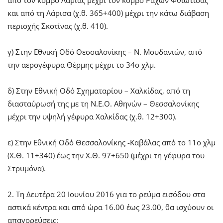
από τον κόμβο Λαμίας μέχρι τον κόμβο Ραχών Φθιώτιδας
και από τη Λάρισα (χ.θ. 365+400) μέχρι την κάτω διάβαση
περιοχής Σκοτίνας (χ.θ. 410).
γ) Στην Εθνική Οδό Θεσσαλονίκης – Ν. Μουδανιών, από
την αερογέφυρα Θέρμης μέχρι το 34ο χλμ.
δ) Στην Εθνική Οδό Σχηματαρίου – Χαλκίδας, από τη
διασταύρωσή της με τη Ν.Ε.Ο. Αθηνών – Θεσσαλονίκης
μέχρι την υψηλή γέφυρα Χαλκίδας (χ.θ. 12+300).
ε) Στην Εθνική Οδό Θεσσαλονίκης -Καβάλας από το 11ο χλμ
(Χ.Θ. 11+340) έως την Χ.Θ. 97+650 (μέχρι τη γέφυρα του
Στρυμόνα).
2. Τη Δευτέρα 20 Ιουνίου 2016 για το ρεύμα εισόδου στα
αστικά κέντρα και από ώρα 16.00 έως 23.00, θα ισχύουν οι
απαγορεύσεις: