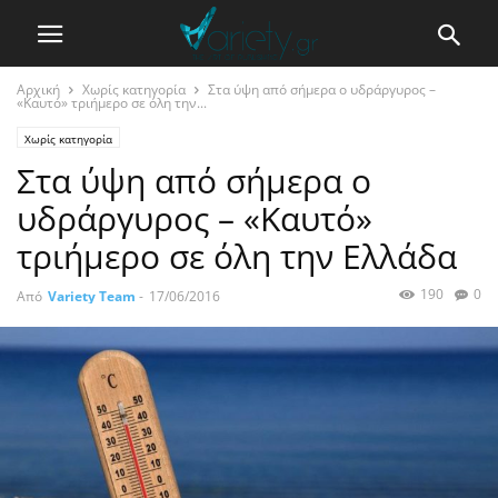
Αρχική
Χωρίς κατηγορία
Στα ύψη από σήμερα ο υδράργυρος –
«Καυτό» τριήμερο σε όλη την...
Χωρίς κατηγορία
Στα ύψη από σήμερα ο
υδράργυρος – «Καυτό»
τριήμερο σε όλη την Ελλάδα
190
0
Από
Variety Team
-
17/06/2016