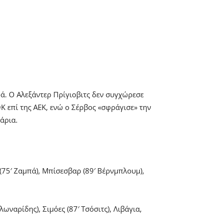
ορά. Ο Αλεξάντερ Πρίγιοβιτς δεν συγχώρεσε
Κ επί της ΑΕΚ, ενώ ο Σέρβος «σφράγισε» την
άρια.
(75′ Ζαμπά), Μπίσεσβαρ (89′ Βέρνμπλουμ),
αρίδης), Σιμόες (87′ Τσόσιτς), Λιβάγια,