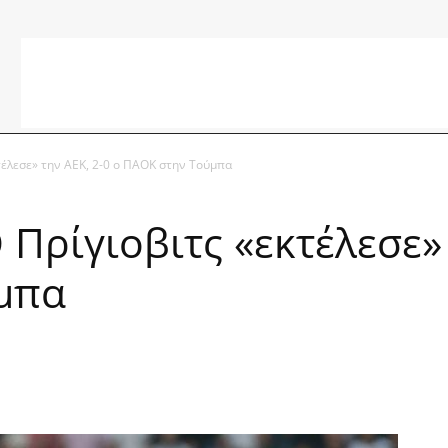
τέλεσε» την ΑΕΚ, 2-0 ο ΠΑΟΚ στην Τούμπα
 Πρίγιοβιτς «εκτέλεσε» 
μπα