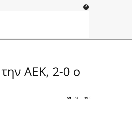
την ΑΕΚ, 2-0 ο
134
0