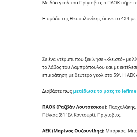
Με δύο γκολ του Πρίγιοβιτς ο ΠΑΟΚ πήρε το
H ομάδα της Θεσσαλονίκης έκανε το 4Χ4 με τ
Σε ένα ντέρμπι που ξεκίνησε «κλειστό» με λ
το λάθος του Λαμπρόπουλου και με εκτέλεση
επικράτηση με δεύτερο γκολ στο 59′. Η ΑΕΚ 
Διαβάστε πως
μετέδωσε το ματς το iefime
ΠΑΟΚ (Ραζβάν Λουτσέσκου):
Πασχαλάκης, Μ
Πέλκας (81′ Ελ Καντουρί), Πρίγιοβιτς.
ΑΕΚ (Μαρίνος Ουζουνίδης):
Μπάρκας, Μπακά