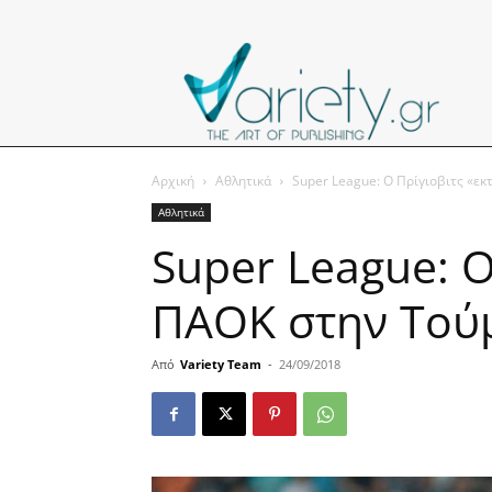
Αρχική
Αθλητικά
Super League: Ο Πρίγιοβιτς «εκ
Αθλητικά
Super League: Ο
ΠΑΟΚ στην Τού
Από
Variety Team
-
24/09/2018