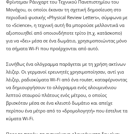
Φρίντεμαν Ράινχαρτ του Τεχνικού Πανεπιστημίου του
Μονάχου, οι οποίοι έκαναν τη σχετική δημοσίευση στο
περιοδικό φυσικής «Physical Review Letters», σύμφωνα με
το «Science», η τεχνική αυτή θα μπορούσε μελλοντικά να
αξιοποιιηθεί από οποιονδήποτε τρίτο (π.χ. κατάσκοπο)
για να «δει» μέσα σε ένα δωμάτιο, χρησιμοποιώντας μόνο
τα σήματα Wi-Fi που προέρχονται από αυτό.
Συνήθως ένα ολόγραμμα παράγεται με τη χρήση ακτίνων
λέιζερ. Οι γερμανοί ερευνητές χρησιμοποίησαν, αντί για
λέιζερ, ραδιοκύματα Wi-Fi από ένα router, καταφέρνοντας
να δημιουργήσουν το ολόγραμμα ενός αλουμινένιου
λεπτού σταυρού πλάτους ενός μέτρου, ο οποίος
βρισκόταν μέσα σε ένα κλειστό δωμάτιο και απείχε
περίπου ένα μέτρο από το «δρομολογητή» που έστελνε τα
κύματα Wi-Fi.
Προς το παρόν, τα αντικείμενα-ολογράμματα δεν είναι