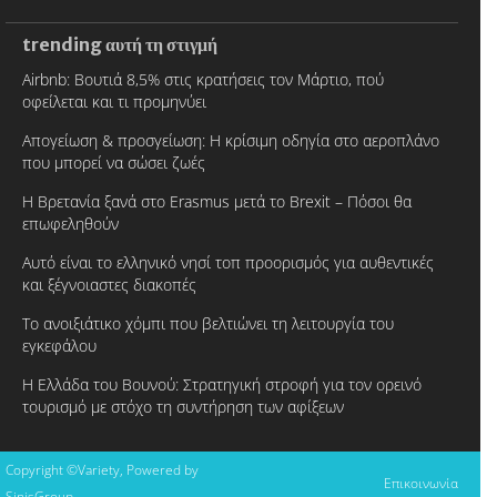
trending αυτή τη στιγμή
Airbnb: Βουτιά 8,5% στις κρατήσεις τον Μάρτιο, πού
οφείλεται και τι προμηνύει
Απογείωση & προσγείωση: Η κρίσιμη οδηγία στο αεροπλάνο
που μπορεί να σώσει ζωές
Η Βρετανία ξανά στο Erasmus μετά το Brexit – Πόσοι θα
επωφεληθούν
Αυτό είναι το ελληνικό νησί τοπ προορισμός για αυθεντικές
και ξέγνοιαστες διακοπές
Το ανοιξιάτικο χόμπι που βελτιώνει τη λειτουργία του
εγκεφάλου
Η Ελλάδα του Βουνού: Στρατηγική στροφή για τον ορεινό
τουρισμό με στόχο τη συντήρηση των αφίξεων
Copyright ©Variety, Powered by
Επικοινωνία
SinisGroup.