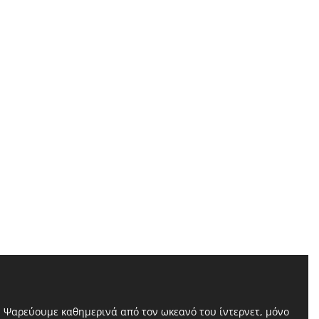
Ψαρεύουμε καθημερινά από τον ωκεανό του ίντερνετ, μόνο