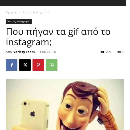
Αρχική
Χωρίς κατηγορία
Χωρίς κατηγορία
Που πήγαν τα gif από τo
instagram;
Από
Variety Team
-
13/03/2018
239
0